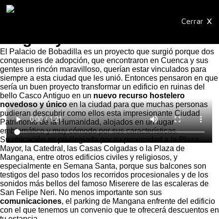
×
Cerrar
Origen y Entorno
El Palacio de Bobadilla es un proyecto que surgió porque dos
conquenses de adopción, que encontraron en Cuenca y sus
gentes un rincón maravilloso, querían estar vinculados para
siempre a esta ciudad que les unió. Entonces pensaron en que
sería un buen proyecto transformar un edificio en ruinas del
bello Casco Antiguo en un
nuevo recurso hostelero
novedoso y único
en la ciudad para que muchas personas
pudieran descubrir como ellos esta impresionante Ciudad
Patrimonio de la Humanidad, alojados en un lugar
emblemático y muy cómodo por sus características.
Su ubicación es privilegiada por su proximidad a la Plaza
Mayor, la Catedral, las Casas Colgadas o la Plaza de
Mangana, entre otros edificios civiles y religiosos, y
especialmente en Semana Santa, porque sus balcones son
testigos del paso todos los recorridos procesionales y de los
sonidos más bellos del famoso Miserere de las escaleras de
San Felipe Neri. No menos importante son sus
comunicaciones
, el parking de Mangana enfrente del edificio
con el que tenemos un convenio que te ofrecerá descuentos en
tu estancia.