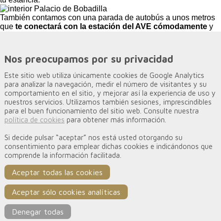
También contamos con una parada de autobús a unos metros
que
te conectará con la estación del AVE cómodamente
y
muchos bares y restaurantes próximos.
El Palacio de Bobadilla es un edificio rehabilitado
completamente en el que podrás
alojarte, disfrutar y
Nos preocupamos por su privacidad
descansar
con ocasión de tu visita a Cuenca. Descubre
nuestras nueve suites, todas diferentes y todas con una
Este sitio web utiliza únicamente cookies de Google Analytics
decoración moderna pero conservando detalles muy valiosos
para analizar la navegación, medir el número de visitantes y su
de la historia del edificio. Vigas originales, sistemas
comportamiento en el sitio, y mejorar así la experiencia de uso y
constructivos antiguos, artesonados decorados, mobiliario y
nuestros servicios. Utilizamos también sesiones, imprescindibles
utensilios con años de antigüedad… que podrás contemplar en
para el buen funcionamiento del sitio web. Consulte nuestra
nuestras habitaciones.
política de cookies
para obtener más información.
Contacta con nosotros:
T:
(+34) 678 957 586
| E:
reservas@renthas.com
Si decide pulsar “aceptar” nos está usted otorgando su
Aviso Legal
|
Política de Protección de Datos
|
Política de
consentimiento para emplear dichas cookies e indicándonos que
Cookies
comprende la información facilitada.
© Palacio de Bobadilla 2026. Todos los derechos reservados |
Diseño web y programación: LuviGroup
Aceptar todas las cookies
PROYECTO DE REHABILITACIÓN DE EDIFICIO PARA USO
HOSTELERO COFINANCIADO POR EL GOBIERNO
Aceptar sólo cookies analíticas
REGIONAL DE LA JUNTA DE COMUNIDADES DE
CASTILLA-LA MANCHA Y LA UNIÓN EUROPEA A TRAVÉS
DE LOS
FONDOS FEDER
Denegar todas